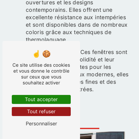
ouvertures et les designs
contemporains. Elles offrent une
excellente résistance aux intempéries
et sont disponibles dans de nombreux
coloris grâce aux techniques de
thermolaquage.
Fenêtres en acier
: Ces fenêtres sont
réputées pour leur solidité et leur
Ce site utilise des cookies
design épuré. Parfaites pour les
et vous donne le contrôle
projets architecturaux modernes, elles
sur ceux que vous
permettent des lignes fines et des
souhaitez activer
grandes surfaces vitrées.
Tout accepter
Tout refuser
Personnaliser