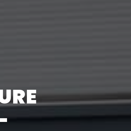
SURE
-