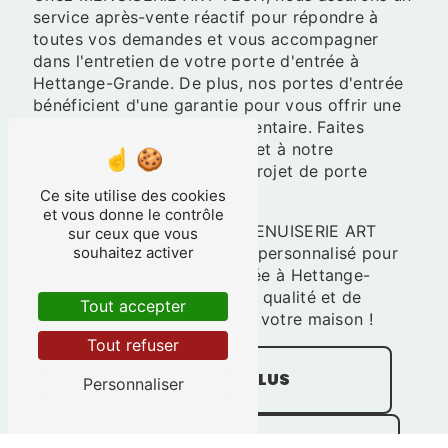
service après-vente réactif pour répondre à
toutes vos demandes et vous accompagner
dans l'entretien de votre porte d'entrée à
Hettange-Grande. De plus, nos portes d'entrée
bénéficient d'une garantie pour vous offrir une
tranquillité d'esprit supplémentaire. Faites
confiance à notre expertise et à notre
professionnalisme pour un projet de porte
d'entrée réussi.
Ce site utilise des cookies
et vous donne le contrôle
N'hésitez pas à contacter MENUISERIE ART
sur ceux que vous
TECH pour obtenir un devis personnalisé pour
souhaitez activer
votre projet de porte d'entrée à Hettange-
Grande. Faites le choix de la qualité et de
Tout accepter
l'excellence pour l'entrée de votre maison !
Tout refuser
EN SAVOIR PLUS
Personnaliser
CONTACTEZ-NOUS